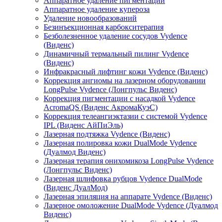
Аппаратное удаление пигментации
Аппаратное удаление купероза
Удаление новообразований
Безинъекционная карбокситерапия
Безболезненное удаление сосудов Vydence
(Виденс)
Динамичный термальный пилинг Vydence
(Виденс)
Инфракрасный лифтинг кожи Vydence (Виденс)
Коррекция ангиомы на лазерном оборудовании
LongPulse Vydence (Лонгпульс Виденс)
Коррекция пигментации с насадкой Vydence
АcromaQS (Виденс АкромаКуэС)
Коррекция телеангиэктазии с системой Vydence
IPL (Виденс АйПиЭль)
Лазерная подтяжка Vydence (Виденс)
Лазерная полировка кожи DualMode Vydence
(Дуалмод Виденс)
Лазерная терапия онихомикоза LongPulse Vydence
(Лонгпульс Виденс)
Лазерная шлифовка рубцов Vydence DualMode
(Виденс ДуалМод)
Лазерная эпиляция на аппарате Vydence (Виденс)
Лазерное омоложение DualMode Vydence (Дуалмод
Виденс)