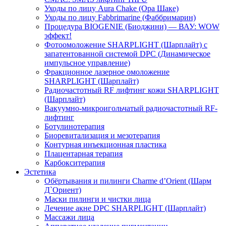
Уходы по лицу Aura Chake (Ора Шаке)
Уходы по лицу Fabbrimarine (Фаббримарин)
Процедура BIOGENIE (Биоджини) — ВАУ: WOW
эффект!
Фотоомоложение SHARPLIGHT (Шарплайт) с
запатентованной системой DPC (Динамическое
импульсное управление)
Фракционное лазерное омоложение
SHARPLIGHT (Шарплайт)
Радиочастотный RF лифтинг кожи SHARPLIGHT
(Шарплайт)
Вакуумно-микроигольчатый радиочастотный RF-
лифтинг
Ботулинотерапия
Биоревитализация и мезотерапия
Контурная инъекционная пластика
Плацентарная терапия
Карбокситерапия
Эстетика
Обёртывания и пилинги Сharme d’Orient (Шарм
Д`Ориент)
Маски пилинги и чистки лица
Лечение акне DPC SHARPLIGHT (Шарплайт)
Массажи лица