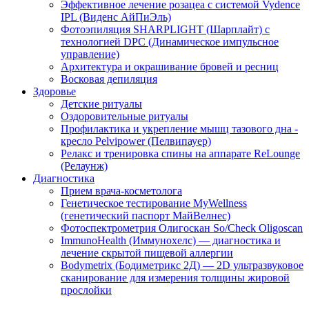
Эффективное лечение розацеа с системой Vydence
IPL (Виденс АйПиЭль)
Фотоэпиляция SHARPLIGHT (Шарплайт) с
технологией DPC (Динамическое импульсное
управление)
Архитектура и окрашивание бровей и ресниц
Восковая депиляция
Здоровье
Детские ритуалы
Оздоровительные ритуалы
Профилактика и укрепление мышц тазового дна -
кресло Pelvipower (Пелвипауер)
Релакс и тренировка спины на аппарате ReLounge
(Релаунж)
Диагностика
Прием врача-косметолога
Генетическое тестирование MyWellness
(генетический паспорт МайВелнес)
Фотоспектрометрия Олигоскан So/Check Oligoscan
ImmunoHealth (Иммунохелс) — диагностика и
лечение скрытой пищевой аллергии
Bodymetrix (Бодиметрикс 2Д) — 2D ультразвуковое
сканирование для измерения толщины жировой
прослойки