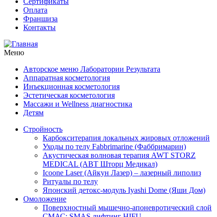
Сертификаты
Оплата
Франшиза
Контакты
Меню
Авторское меню Лаборатории Результата
Аппаратная косметология
Инъекционная косметология
Эстетическая косметология
Массажи и Wellness диагностика
Детям
Стройность
Карбокситерапия локальных жировых отложений
Уходы по телу Fabbrimarine (Фаббримарин)
Акустическая волновая терапия AWT STORZ
MEDICAL (АВТ Шторц Медикал)
Icoone Laser (Айкун Лазер) – лазерный липолиз
Ритуалы по телу
Японский детокс-модуль Iyashi Dome (Яши Дом)
Омоложение
Поверхностный мышечно-апоневротический слой
СМАС: SMAS лифтинг HIFU