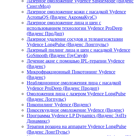
Лазерное омоложение Vydence SingleMode (Виденс
СинглМод)
Лазерное омоложение кожи с насадкой Vydence
АcromaQS (Виденс АкромаКуэС)
Лазерное омоложение лица и шеи с
использованием технологии Vydence ProDeep
(Виденс ПроДип)
Лазерное удаление сосудов и телеангиэктазии
Vydence LongPulse (Виденс Лонгпульс)
Лазерный пилинг лица и шеи с насадкой Vydence
GoSmooth (Виденс ГоуСмуф)
Лечение акне с помощью IPL-терапии Vydence
(Виденс)
Микрофракционный Пикотонинг Vydence
(Виденс)
Неабляционное омоложения лица с насадкой
Vydence ProDeep (Виденс Продип)
Омоложения лица с лазером Vydence LongPulse
(Виденс Логпульс)
Пикопилинг Vydence (Виденс)
Пикосекундное омоложение Vydence (Виденс)
Программа Vydence LP Dynamics (Виденс ЭлПэ
Динамикс)
Терапия розацеа на аппарате Vydence LongPulse
(Виденс ЛонгПульс)