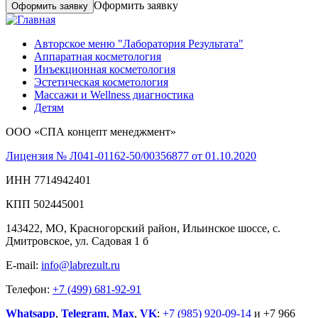
Оформить заявку
Авторское меню "Лаборатория Результата"
Аппаратная косметология
Инъекционная косметология
Эстетическая косметология
Массажи и Wellness диагностика
Детям
ООО «СПА концепт менеджмент»
Лицензия № Л041-01162-50/00356877 от 01.10.2020
ИНН 7714942401
КПП 502445001
143422, МО, Красногорский район, Ильинское шоссе, с.
Дмитровское, ул. Садовая 1 б
E-mail:
info@labrezult.ru
Телефон:
+7 (499) 681-92-91
Whatsapp
,
Telegram
,
Max
,
VK
:
+7 (985) 920-09-14
и +7 966