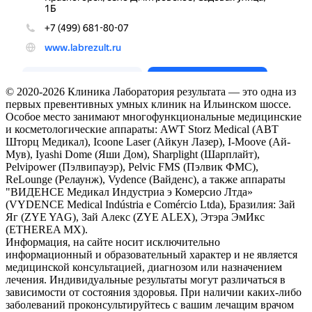
© 2020-2026 Клиника Лаборатория результата — это одна из
первых превентивных умных клиник на Ильинском шоссе.
Особое место занимают многофункциональные медицинские
и косметологические аппараты: AWT Storz Medical (АВТ
Шторц Медикал), Icoone Laser (Айкун Лазер), I-Moove (Ай-
Мув), Iyashi Dome (Яши Дом), Sharplight (Шарплайт),
Pelvipower (Пэлвипауэр), Pelvic FMS (Пэлвик ФМС),
ReLounge (Релаунж), Vydence (Вайденс), а также аппараты
"ВИДЕНСЕ Медикал Индустриа э Комерсио Лтда»
(VYDENCE Medical Indústria e Comércio Ltda), Бразилия: Зай
Яг (ZYE YAG), Зай Алекс (ZYE ALEX), Этэра ЭмИкс
(ETHEREA MX).
Информация, на сайте носит исключительно
информационный и образовательный характер и не является
медицинской консультацией, диагнозом или назначением
лечения. Индивидуальные результаты могут различаться в
зависимости от состояния здоровья. При наличии каких-либо
заболеваний проконсультируйтесь с вашим лечащим врачом