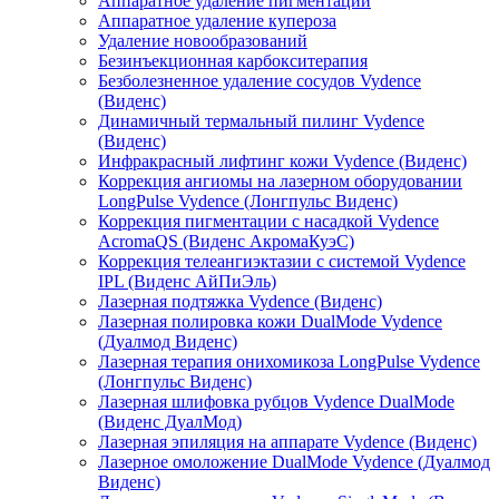
Аппаратное удаление пигментации
Аппаратное удаление купероза
Удаление новообразований
Безинъекционная карбокситерапия
Безболезненное удаление сосудов Vydence
(Виденс)
Динамичный термальный пилинг Vydence
(Виденс)
Инфракрасный лифтинг кожи Vydence (Виденс)
Коррекция ангиомы на лазерном оборудовании
LongPulse Vydence (Лонгпульс Виденс)
Коррекция пигментации с насадкой Vydence
АcromaQS (Виденс АкромаКуэС)
Коррекция телеангиэктазии с системой Vydence
IPL (Виденс АйПиЭль)
Лазерная подтяжка Vydence (Виденс)
Лазерная полировка кожи DualMode Vydence
(Дуалмод Виденс)
Лазерная терапия онихомикоза LongPulse Vydence
(Лонгпульс Виденс)
Лазерная шлифовка рубцов Vydence DualMode
(Виденс ДуалМод)
Лазерная эпиляция на аппарате Vydence (Виденс)
Лазерное омоложение DualMode Vydence (Дуалмод
Виденс)