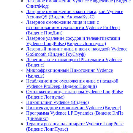
Лазерное омоложение Vydence SingleMode (Виденс
СинглМод)
Лазерное омоложение кожи с насадкой Vydence
АcromaQS (Виденс АкромаКуэС)
Лазерное омоложение лица и шеи с
использованием технологии Vydence ProDeep
(Виденс ПроДип)
Лазерное удаление сосудов и телеангиэктазии
Vydence LongPulse (Виденс Лонгпульс)
Лазерный пилинг лица и шеи с насадкой Vydence
GoSmooth (Виденс ГоуСмуф)
Лечение акне с помощью IPL-терапии Vydence
(Виденс)
Микрофракционный Пикотонинг Vydence
(Виденс)
Неабляционное омоложения лица с насадкой
Vydence ProDeep (Виденс Продип)
Омоложения лица с лазером Vydence LongPulse
(Виденс Логпульс)
Пикопилинг Vydence (Виденс)
Пикосекундное омоложение Vydence (Виденс)
Программа Vydence LP Dynamics (Виденс ЭлПэ
Динамикс)
Терапия розацеа на аппарате Vydence LongPulse
(Виденс ЛонгПульс)