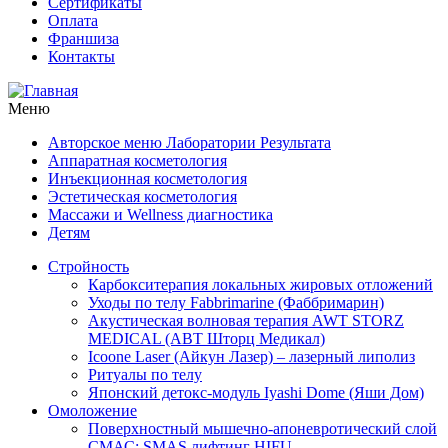
Сертификаты
Оплата
Франшиза
Контакты
Меню
Авторское меню Лаборатории Результата
Аппаратная косметология
Инъекционная косметология
Эстетическая косметология
Массажи и Wellness диагностика
Детям
Стройность
Карбокситерапия локальных жировых отложений
Уходы по телу Fabbrimarine (Фаббримарин)
Акустическая волновая терапия AWT STORZ
MEDICAL (АВТ Шторц Медикал)
Icoone Laser (Айкун Лазер) – лазерный липолиз
Ритуалы по телу
Японский детокс-модуль Iyashi Dome (Яши Дом)
Омоложение
Поверхностный мышечно-апоневротический слой
СМАС: SMAS лифтинг HIFU