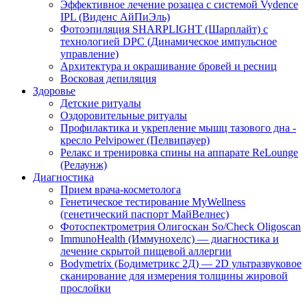
Эффективное лечение розацеа с системой Vydence
IPL (Виденс АйПиЭль)
Фотоэпиляция SHARPLIGHT (Шарплайт) с
технологией DPC (Динамическое импульсное
управление)
Архитектура и окрашивание бровей и ресниц
Восковая депиляция
Здоровье
Детские ритуалы
Оздоровительные ритуалы
Профилактика и укрепление мышц тазового дна -
кресло Pelvipower (Пелвипауер)
Релакс и тренировка спины на аппарате ReLounge
(Релаунж)
Диагностика
Прием врача-косметолога
Генетическое тестирование MyWellness
(генетический паспорт МайВелнес)
Фотоспектрометрия Олигоскан So/Check Oligoscan
ImmunoHealth (Иммунохелс) — диагностика и
лечение скрытой пищевой аллергии
Bodymetrix (Бодиметрикс 2Д) — 2D ультразвуковое
сканирование для измерения толщины жировой
прослойки