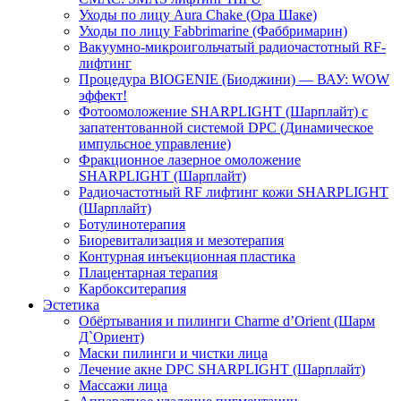
Уходы по лицу Aura Chake (Ора Шаке)
Уходы по лицу Fabbrimarine (Фаббримарин)
Вакуумно-микроигольчатый радиочастотный RF-
лифтинг
Процедура BIOGENIE (Биоджини) — ВАУ: WOW
эффект!
Фотоомоложение SHARPLIGHT (Шарплайт) с
запатентованной системой DPC (Динамическое
импульсное управление)
Фракционное лазерное омоложение
SHARPLIGHT (Шарплайт)
Радиочастотный RF лифтинг кожи SHARPLIGHT
(Шарплайт)
Ботулинотерапия
Биоревитализация и мезотерапия
Контурная инъекционная пластика
Плацентарная терапия
Карбокситерапия
Эстетика
Обёртывания и пилинги Сharme d’Orient (Шарм
Д`Ориент)
Маски пилинги и чистки лица
Лечение акне DPC SHARPLIGHT (Шарплайт)
Массажи лица