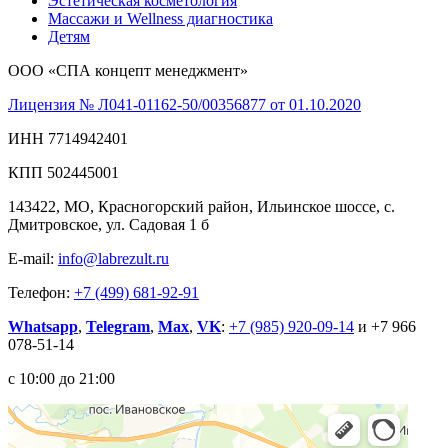
Эстетическая косметология
Массажи и Wellness диагностика
Детям
ООО «СПА концепт менеджмент»
Лицензия № Л041-01162-50/00356877 от 01.10.2020
ИНН 7714942401
КПП 502445001
143422, МО, Красногорский район, Ильинское шоссе, с.
Дмитровское, ул. Садовая 1 б
E-mail:
info@labrezult.ru
Телефон:
+7 (499) 681-92-91
Whatsapp
,
Telegram
,
Max
,
VK
:
+7 (985) 920-09-14
и +7 966
078-51-14
с 10:00 до 21:00