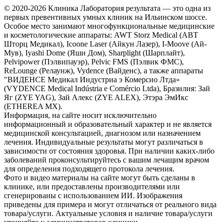
© 2020-2026 Клиника Лаборатория результата — это одна из
первых превентивных умных клиник на Ильинском шоссе.
Особое место занимают многофункциональные медицинские
и косметологические аппараты: AWT Storz Medical (АВТ
Шторц Медикал), Icoone Laser (Айкун Лазер), I-Moove (Ай-
Мув), Iyashi Dome (Яши Дом), Sharplight (Шарплайт),
Pelvipower (Пэлвипауэр), Pelvic FMS (Пэлвик ФМС),
ReLounge (Релаунж), Vydence (Вайденс), а также аппараты
"ВИДЕНСЕ Медикал Индустриа э Комерсио Лтда»
(VYDENCE Medical Indústria e Comércio Ltda), Бразилия: Зай
Яг (ZYE YAG), Зай Алекс (ZYE ALEX), Этэра ЭмИкс
(ETHEREA MX).
Информация, на сайте носит исключительно
информационный и образовательный характер и не является
медицинской консультацией, диагнозом или назначением
лечения. Индивидуальные результаты могут различаться в
зависимости от состояния здоровья. При наличии каких-либо
заболеваний проконсультируйтесь с вашим лечащим врачом
для определения подходящего протокола лечения.
Фото и видео материалы на сайте могут быть сделаны в
клинике, или предоставлены производителями или
сгенерированы с использованием ИИ. Изображения
приведены для примера и могут отличаться от реального вида
товара/услуги. Актуальные условия и наличие товара/услуги