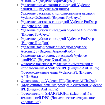
AcromaQS (Виденс АкромаКуэС)
Удаление пигментации с насадкой Vydence
handPICO (Виденс Хендпико)
Удаление растяжек с использованием насадки
Vydence GoSmooth (Виденс ГоуСмуф)
Удаление растяжек с насадкой Vydence ProDeep
(Виденс ПроДип)
Удаление рубцов с насадкой Vydence GoSmooth
(Виденс ГоуСмуф)
Удаление рубцов с насадкой Vydence ProDeep
(Виденс ПроДип)
Удаление татуировок с насадкой Vydence
AcromaQS (Виденс АкромаКуэС)
Удаление татуировок с насадкой Vydence
handPICO (Виденс ХэндПико)
Фотоомоложение и удаление пигментации с
использованием Vydence IPL (Виденс АйПиЭль)
Фотоомоложение лица Vydence IPL (Виденс
АйПиЭль)
Фотоэпиляция Vydence IPL (Виденс АйПиЭль)
Эффективное лечение розацеа с системой Vydence
IPL (Виденс АйПиЭль)
Фотоэпиляция SHARPLIGHT (Шарплайт) с
технологией DPC (Динамическое импульсное
управление)