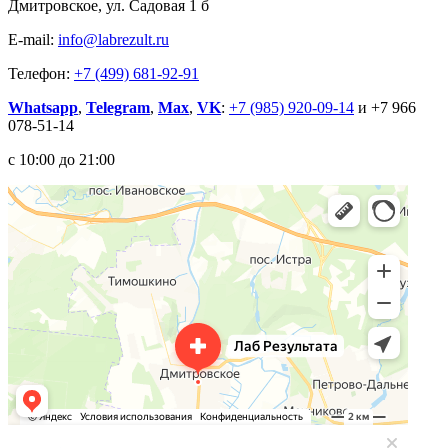
Дмитровское, ул. Садовая 1 б
E-mail:
info@labrezult.ru
Телефон:
+7 (499) 681-92-91
Whatsapp
,
Telegram
,
Max
,
VK
:
+7 (985) 920-09-14
и +7 966
078-51-14
с 10:00 до 21:00