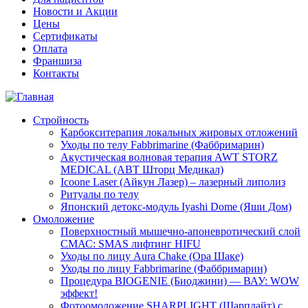
Новости и Акции
Цены
Сертификаты
Оплата
Франшиза
Контакты
Стройность
Карбокситерапия локальных жировых отложений
Уходы по телу Fabbrimarine (Фаббримарин)
Акустическая волновая терапия AWT STORZ
MEDICAL (АВТ Шторц Медикал)
Icoone Laser (Айкун Лазер) – лазерный липолиз
Ритуалы по телу
Японский детокс-модуль Iyashi Dome (Яши Дом)
Омоложение
Поверхностный мышечно-апоневротический слой
СМАС: SMAS лифтинг HIFU
Уходы по лицу Aura Chake (Ора Шаке)
Уходы по лицу Fabbrimarine (Фаббримарин)
Процедура BIOGENIE (Биоджини) — ВАУ: WOW
эффект!
Фотоомоложение SHARPLIGHT (Шарплайт) с