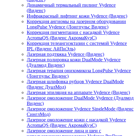
Динамичный термальный пилинг Vydence
(Виденс)
Инфракрасный лифтинг кожи Vydence (Виденс)
Коррекция ангиомы на лазерном оборудовании
LongPulse Vydence (Лонгпульс Виденс)
Коррекция пигментации с насадкой Vydence
АcromaQS (Виденс АкромаКуэС)
Коррекция телеангиэктазии с системой Vydence
IPL (Виденс АйПиЭль)
Лазерная подтяжка Vydence (Виденс)
Лазерная полировка кожи DualMode Vydence
(Дуалмод Виденс)
Лазерная терапия онихомикоза LongPulse Vydence
(Лонгпульс Виденс)
Лазерная шлифовка рубцов Vydence DualMode
(Виденс ДуалМод)
Лазерная эпиляция на аппарате Vydence (Виденс)
Лазерное омоложение DualMode Vydence (Дуалмод
Виденс)
Лазерное омоложение Vydence SingleMode (Виденс
СинглМод)
Лазерное омоложение кожи с насадкой Vydence
АcromaQS (Виденс АкромаКуэС)
Лазерное омоложение лица и шеи с