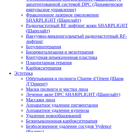
запатентованной системой DPC (Динамическое
импульсное управление)
Фракционное лазерное омоложение
SHARPLIGHT (Шарплайт)
Радиочастотный RF лифтинг кожи SHARPLIGHT
(Шарплайт)
Вакуумно-микроигольчатый радиочастотный RF-
лифтинг
Ботулинотерапия
Биоревитализация и мезотерапия
Контурная инъекционная пластика
Плацентарная терапия
Карбокситерапия
Эстетика
Обёртывания и пилинги Сharme d’Orient (Шарм
Д`Ориент)
Маски пилинги и чистки лица
Лечение акне DPC SHARPLIGHT (Шарплайт)
Массажи лица
Аппаратное удаление пигментации
Аппаратное удаление купероза
Удаление новообразований
Безинъекционная карбокситерапия
Безболезненное удаление сосудов Vydence
(Виденс)