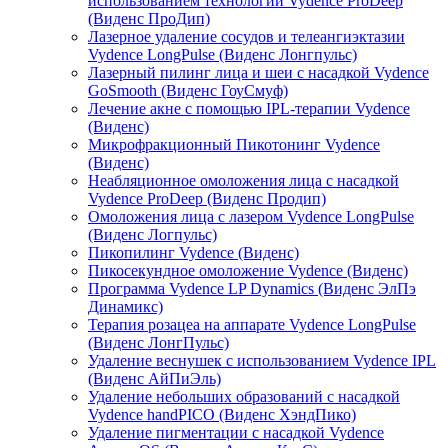
использованием технологии Vydence ProDeep
(Виденс ПроДип)
Лазерное удаление сосудов и телеангиэктазии
Vydence LongPulse (Виденс Лонгпульс)
Лазерный пилинг лица и шеи с насадкой Vydence
GoSmooth (Виденс ГоуСмуф)
Лечение акне с помощью IPL-терапии Vydence
(Виденс)
Микрофракционный Пикотонинг Vydence
(Виденс)
Неабляционное омоложения лица с насадкой
Vydence ProDeep (Виденс Продип)
Омоложения лица с лазером Vydence LongPulse
(Виденс Логпульс)
Пикопилинг Vydence (Виденс)
Пикосекундное омоложение Vydence (Виденс)
Программа Vydence LP Dynamics (Виденс ЭлПэ
Динамикс)
Терапия розацеа на аппарате Vydence LongPulse
(Виденс ЛонгПульс)
Удаление веснушек с использованием Vydence IPL
(Виденс АйПиЭль)
Удаление небольших образований с насадкой
Vydence handPICO (Виденс ХэндПико)
Удаление пигментации с насадкой Vydence