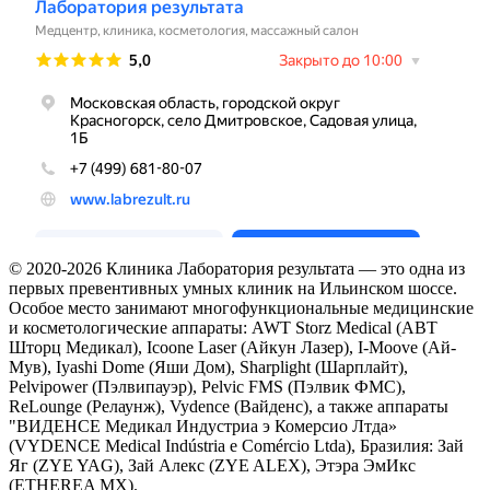
© 2020-2026 Клиника Лаборатория результата — это одна из
первых превентивных умных клиник на Ильинском шоссе.
Особое место занимают многофункциональные медицинские
и косметологические аппараты: AWT Storz Medical (АВТ
Шторц Медикал), Icoone Laser (Айкун Лазер), I-Moove (Ай-
Мув), Iyashi Dome (Яши Дом), Sharplight (Шарплайт),
Pelvipower (Пэлвипауэр), Pelvic FMS (Пэлвик ФМС),
ReLounge (Релаунж), Vydence (Вайденс), а также аппараты
"ВИДЕНСЕ Медикал Индустриа э Комерсио Лтда»
(VYDENCE Medical Indústria e Comércio Ltda), Бразилия: Зай
Яг (ZYE YAG), Зай Алекс (ZYE ALEX), Этэра ЭмИкс
(ETHEREA MX).