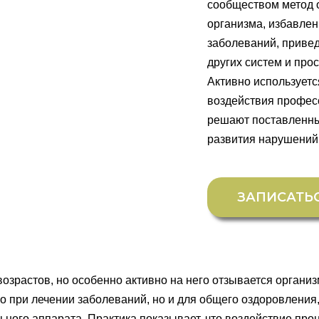
сообществом метод 
организма, избавлен
заболеваний, приве
других систем и про
Активно используетс
воздействия профе
решают поставленны
развития нарушений
ЗАПИСАТЬ
зрастов, но особенно активно на него отзывается органи
ко при лечении заболеваний, но и для общего оздоровления
ьного аппарата. Практика показывает, что воздействие про